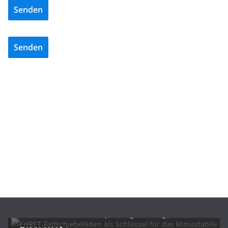
Senden
Senden
BAU/SANIERUNG
LÜFTUNG/KLIMA
EHRET-Faltschiebeläden als Schlüssel für das
klimastabile Zentraldepot Regensburg