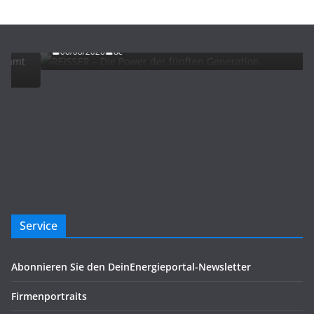
ADVERTORIALS
NEWS
REISSER – Die Power der fünften Generation
06/08/2026
dc
Service
Abonnieren Sie den DeinEnergieportal-Newsletter
Firmenportraits