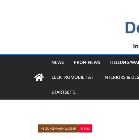
Zum
Inhalt
springen
NEWS
PROFI-NEWS
HEIZUNG/WA
ELEKTROMOBILITÄT
INTERIORS & DE
STARTSEITE
HEIZUNG/WARMWASSER
NEWS