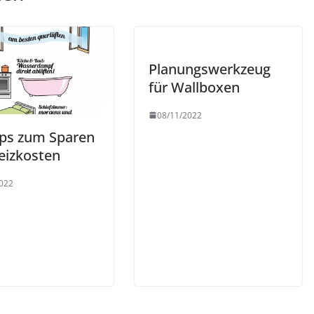
Planungswerkzeug
für Wallboxen
08/11/2022
pps zum Sparen
eizkosten
022