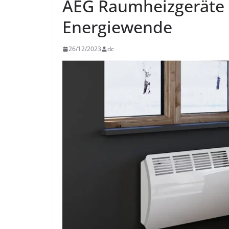
AEG Raumheizgeräte 
Energiewende
26/12/2023
dc