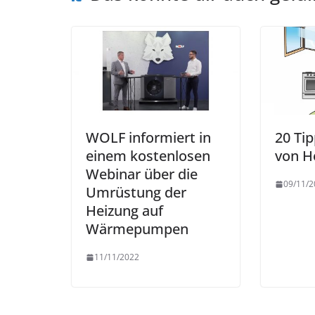
WOLF informiert in
20 Ti
einem kostenlosen
von H
Webinar über die
09/11/2
Umrüstung der
Heizung auf
Wärmepumpen
11/11/2022