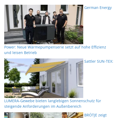
German Energy
Power: Neue Wärmepumpenserie setzt auf hohe Effizienz
und leisen Betrieb
Sattler SUN-TEX:
LUMERA-Gewebe bieten langlebigen Sonnenschutz für
steigende Anforderungen im Außenbereich
BRÖTJE zeigt