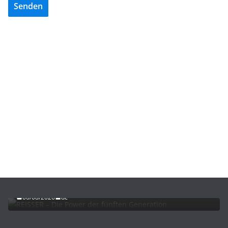
Senden
ADVERTORIALS
NEWS
REISSER – Die Power der fünften Generation
06/08/2026
dc