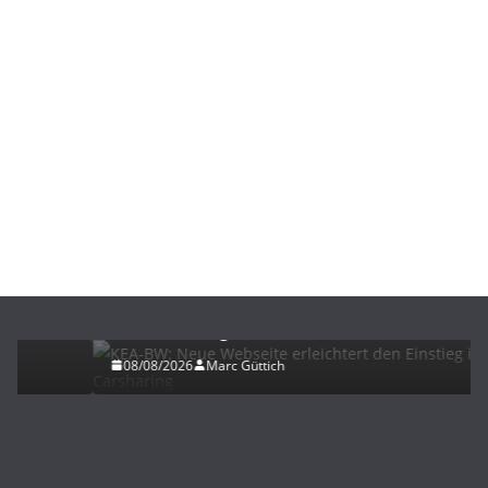
ELEKTROMOBILITÄT
KEA-BW: Neue Webseite erleichtert den Einstieg
ins Carsharing
08/08/2026
Marc Güttich