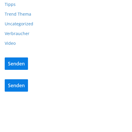
Tipps
Trend Thema
Uncategorized
Verbraucher
Video
Senden
Senden
BAU/SANIERUNG
INTERIORS & DESIGN
NEWS FÜR INSTALLATEURE UND FACHHANDWERKER