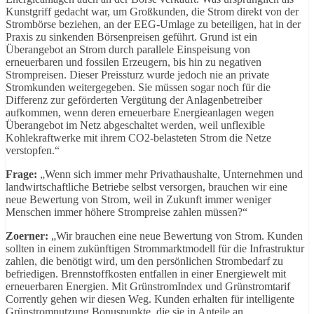
Kunstgriff gedacht war, um Großkunden, die Strom direkt von der
Strombörse beziehen, an der EEG-Umlage zu beteiligen, hat in der
Praxis zu sinkenden Börsenpreisen geführt. Grund ist ein
Überangebot an Strom durch parallele Einspeisung von
erneuerbaren und fossilen Erzeugern, bis hin zu negativen
Strompreisen. Dieser Preissturz wurde jedoch nie an private
Stromkunden weitergegeben. Sie müssen sogar noch für die
Differenz zur geförderten Vergütung der Anlagenbetreiber
aufkommen, wenn deren erneuerbare Energieanlagen wegen
Überangebot im Netz abgeschaltet werden, weil unflexible
Kohlekraftwerke mit ihrem CO2-belasteten Strom die Netze
verstopfen.“
Frage:
„Wenn sich immer mehr Privathaushalte, Unternehmen und
landwirtschaftliche Betriebe selbst versorgen, brauchen wir eine
neue Bewertung von Strom, weil in Zukunft immer weniger
Menschen immer höhere Strompreise zahlen müssen?“
Zoerner:
„Wir brauchen eine neue Bewertung von Strom. Kunden
sollten in einem zukünftigen Strommarktmodell für die Infrastruktur
zahlen, die benötigt wird, um den persönlichen Strombedarf zu
befriedigen. Brennstoffkosten entfallen in einer Energiewelt mit
erneuerbaren Energien. Mit GrünstromIndex und Grünstromtarif
Corrently gehen wir diesen Weg. Kunden erhalten für intelligente
Grünstromnutzung Bonuspunkte, die sie in Anteile an