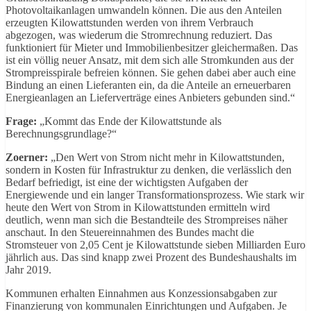
Photovoltaikanlagen umwandeln können. Die aus den Anteilen
erzeugten Kilowattstunden werden von ihrem Verbrauch
abgezogen, was wiederum die Stromrechnung reduziert. Das
funktioniert für Mieter und Immobilienbesitzer gleichermaßen. Das
ist ein völlig neuer Ansatz, mit dem sich alle Stromkunden aus der
Strompreisspirale befreien können. Sie gehen dabei aber auch eine
Bindung an einen Lieferanten ein, da die Anteile an erneuerbaren
Energieanlagen an Lieferverträge eines Anbieters gebunden sind.“
Frage:
„Kommt das Ende der Kilowattstunde als
Berechnungsgrundlage?“
Zoerner:
„Den Wert von Strom nicht mehr in Kilowattstunden,
sondern in Kosten für Infrastruktur zu denken, die verlässlich den
Bedarf befriedigt, ist eine der wichtigsten Aufgaben der
Energiewende und ein langer Transformationsprozess. Wie stark wir
heute den Wert von Strom in Kilowattstunden ermitteln wird
deutlich, wenn man sich die Bestandteile des Strompreises näher
anschaut. In den Steuereinnahmen des Bundes macht die
Stromsteuer von 2,05 Cent je Kilowattstunde sieben Milliarden Euro
jährlich aus. Das sind knapp zwei Prozent des Bundeshaushalts im
Jahr 2019.
Kommunen erhalten Einnahmen aus Konzessionsabgaben zur
Finanzierung von kommunalen Einrichtungen und Aufgaben. Je