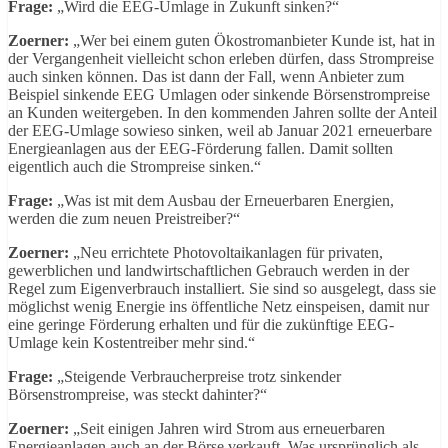
Frage:
„Wird die EEG-Umlage in Zukunft sinken?“
Zoerner:
„Wer bei einem guten Ökostromanbieter Kunde ist, hat in
der Vergangenheit vielleicht schon erleben dürfen, dass Strompreise
auch sinken können. Das ist dann der Fall, wenn Anbieter zum
Beispiel sinkende EEG Umlagen oder sinkende Börsenstrompreise
an Kunden weitergeben. In den kommenden Jahren sollte der Anteil
der EEG-Umlage sowieso sinken, weil ab Januar 2021 erneuerbare
Energieanlagen aus der EEG-Förderung fallen. Damit sollten
eigentlich auch die Strompreise sinken.“
Frage:
„Was ist mit dem Ausbau der Erneuerbaren Energien,
werden die zum neuen Preistreiber?“
Zoerner:
„Neu errichtete Photovoltaikanlagen für privaten,
gewerblichen und landwirtschaftlichen Gebrauch werden in der
Regel zum Eigenverbrauch installiert. Sie sind so ausgelegt, dass sie
möglichst wenig Energie ins öffentliche Netz einspeisen, damit nur
eine geringe Förderung erhalten und für die zukünftige EEG-
Umlage kein Kostentreiber mehr sind.“
Frage:
„Steigende Verbraucherpreise trotz sinkender
Börsenstrompreise, was steckt dahinter?“
Zoerner:
„Seit einigen Jahren wird Strom aus erneuerbaren
Energieanlagen auch an der Börse verkauft. Was ursprünglich als