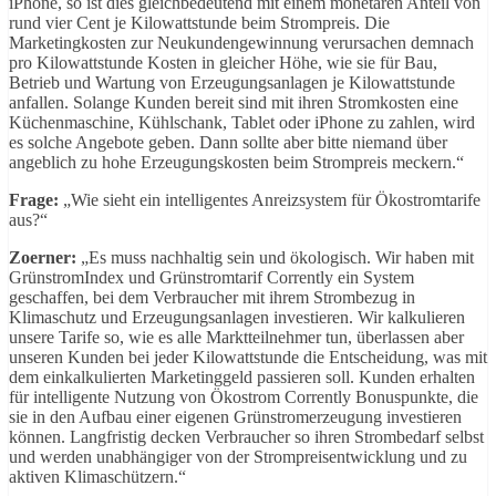
iPhone, so ist dies gleichbedeutend mit einem monetären Anteil von
rund vier Cent je Kilowattstunde beim Strompreis. Die
Marketingkosten zur Neukundengewinnung verursachen demnach
pro Kilowattstunde Kosten in gleicher Höhe, wie sie für Bau,
Betrieb und Wartung von Erzeugungsanlagen je Kilowattstunde
anfallen. Solange Kunden bereit sind mit ihren Stromkosten eine
Küchenmaschine, Kühlschank, Tablet oder iPhone zu zahlen, wird
es solche Angebote geben. Dann sollte aber bitte niemand über
angeblich zu hohe Erzeugungskosten beim Strompreis meckern.“
Frage:
„Wie sieht ein intelligentes Anreizsystem für Ökostromtarife
aus?“
Zoerner:
„Es muss nachhaltig sein und ökologisch. Wir haben mit
GrünstromIndex und Grünstromtarif Corrently ein System
geschaffen, bei dem Verbraucher mit ihrem Strombezug in
Klimaschutz und Erzeugungsanlagen investieren. Wir kalkulieren
unsere Tarife so, wie es alle Marktteilnehmer tun, überlassen aber
unseren Kunden bei jeder Kilowattstunde die Entscheidung, was mit
dem einkalkulierten Marketinggeld passieren soll. Kunden erhalten
für intelligente Nutzung von Ökostrom Corrently Bonuspunkte, die
sie in den Aufbau einer eigenen Grünstromerzeugung investieren
können. Langfristig decken Verbraucher so ihren Strombedarf selbst
und werden unabhängiger von der Strompreisentwicklung und zu
aktiven Klimaschützern.“