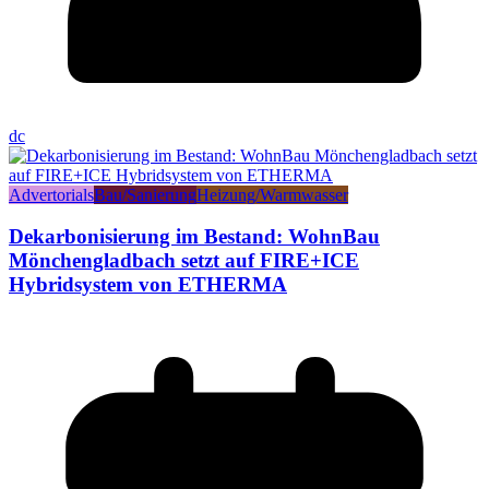
dc
Advertorials
Bau/Sanierung
Heizung/Warmwasser
Dekarbonisierung im Bestand: WohnBau
Mönchengladbach setzt auf FIRE+ICE
Hybridsystem von ETHERMA