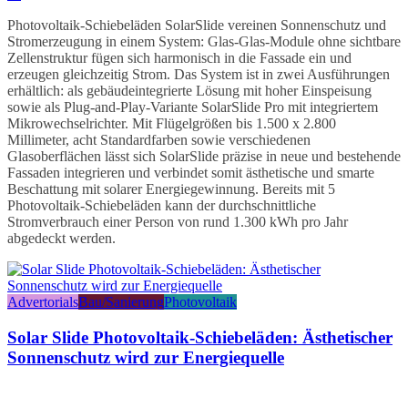
Photovoltaik-Schiebeläden SolarSlide vereinen Sonnenschutz und
Stromerzeugung in einem System: Glas-Glas-Module ohne sichtbare
Zellenstruktur fügen sich harmonisch in die Fassade ein und
erzeugen gleichzeitig Strom. Das System ist in zwei Ausführungen
erhältlich: als gebäudeintegrierte Lösung mit hoher Einspeisung
sowie als Plug-and-Play-Variante SolarSlide Pro mit integriertem
Mikrowechselrichter. Mit Flügelgrößen bis 1.500 x 2.800
Millimeter, acht Standardfarben sowie verschiedenen
Glasoberflächen lässt sich SolarSlide präzise in neue und bestehende
Fassaden integrieren und verbindet somit ästhetische und smarte
Beschattung mit solarer Energiegewinnung. Bereits mit 5
Photovoltaik-Schiebeläden kann der durchschnittliche
Stromverbrauch einer Person von rund 1.300 kWh pro Jahr
abgedeckt werden.
Advertorials
Bau/Sanierung
Photovoltaik
Solar Slide Photovoltaik-Schiebeläden: Ästhetischer
Sonnenschutz wird zur Energiequelle