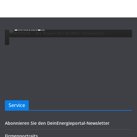
ADVERTORIALS
NEWS
REISSER – Die Power der fünften Generation
06/08/2026
dc
Service
Abonnieren Sie den DeinEnergieportal-Newsletter
Firmenportraits