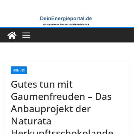
Zum
Inhalt
springen
GENUSS
Gutes tun mit
Gaumenfreuden – Das
Anbauprojekt der
Naturata
Herkunftsschokolande