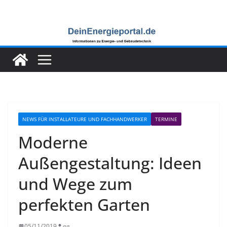
Zum
Inhalt
springen
NEWS FÜR INSTALLATEURE UND FACHHANDWERKER
TERMINE
Moderne
Außengestaltung: Ideen
und Wege zum
perfekten Garten
05/11/2019
gg