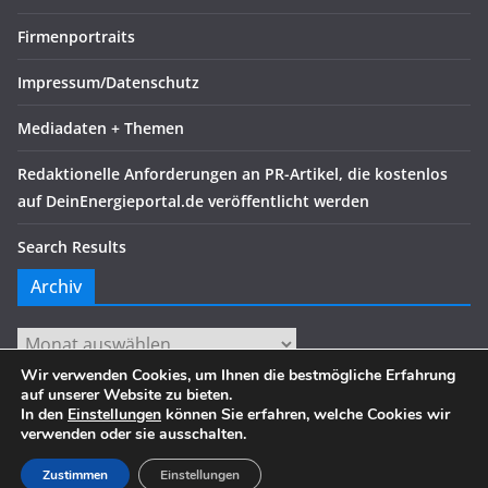
Firmenportraits
Impressum/Datenschutz
Mediadaten + Themen
Redaktionelle Anforderungen an PR-Artikel, die kostenlos
auf DeinEnergieportal.de veröffentlicht werden
Search Results
Archiv
Archiv
Wir verwenden Cookies, um Ihnen die bestmögliche Erfahrung
auf unserer Website zu bieten.
In den
Einstellungen
können Sie erfahren, welche Cookies wir
verwenden oder sie ausschalten.
Copyright © 2026
. Alle Rechte vorbehalten.
Theme:
ColorMag
von ThemeGrill. Präsentiert von
WordPress
.
Zustimmen
Einstellungen