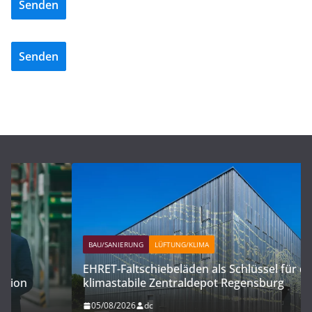
Senden
Senden
BAU/SANIERUNG
LÜFTUNG/KLIMA
EHRET-Faltschiebeläden als Schlüssel für das
klimastabile Zentraldepot Regensburg
05/08/2026
dc