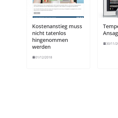
Kostenanstieg muss
Tempe
nicht tatenlos
Ansag
hingenommen
30/11/2
werden
01/12/2018