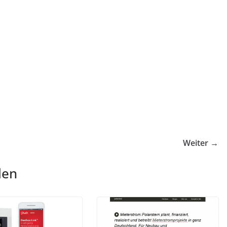
Weiter →
len