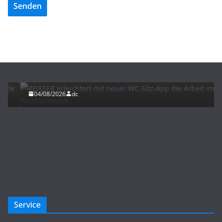
Senden
BAU/SANIERUNG
INTERIORS & DESIGN
NEWS FÜR INSTALLATEURE UND FACHHANDWERKER
REISSER erleichtert mit neuer WC-Sitz-App die
Arbeit im Fachhandwerk
04/08/2026
dc
Service