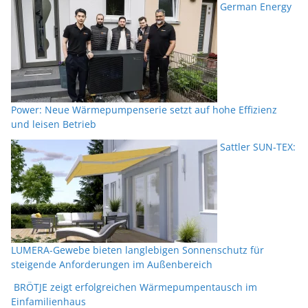
German Energy
Power: Neue Wärmepumpenserie setzt auf hohe Effizienz
und leisen Betrieb
Sattler SUN-TEX:
LUMERA-Gewebe bieten langlebigen Sonnenschutz für
steigende Anforderungen im Außenbereich
BRÖTJE zeigt erfolgreichen Wärmepumpentausch im
Einfamilienhaus