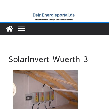
Zum
Inhalt
springen
SolarInvert_Wuerth_3