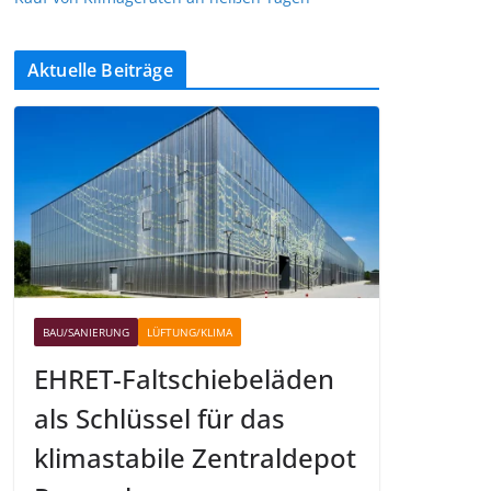
Aktuelle Beiträge
BAU/SANIERUNG
LÜFTUNG/KLIMA
EHRET-Faltschiebeläden
als Schlüssel für das
klimastabile Zentraldepot