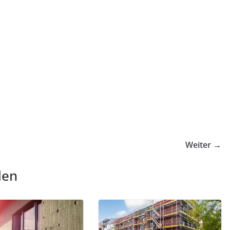
Weiter →
len