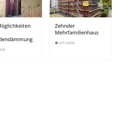
Möglichkeiten
Zehnder
Mehrfamilienhaus
adendämmung
12/11/2024
024