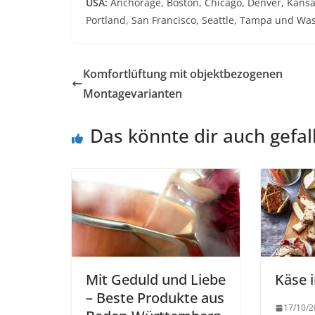
USA:
Anchorage, Boston, Chicago, Denver, Kansas
Portland, San Francisco, Seattle, Tampa und Wa
Komfortlüftung mit objektbezogenen
Montagevarianten
Das könnte dir auch gefal
Mit Geduld und Liebe
Käse 
– Beste Produkte aus
17/10/2