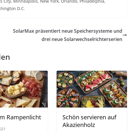
 City, Minneapolis, New York, Orlando, Philadelphia,
shington D.C.
SolarMax präsentiert neue Speichersysteme und
drei neue Solarwechselrichterserien
len
im Rampenlicht
Schön servieren auf
Akazienholz
021