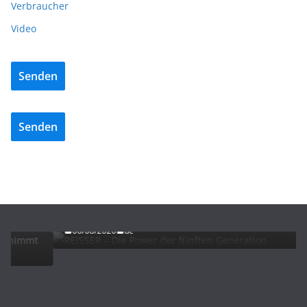
Verbraucher
Video
Senden
Senden
ADVERTORIALS
NEWS
REISSER – Die Power der fünften Generation
06/08/2026
dc