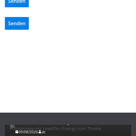
Senden
Senden
ENERGIE
INTERVIEWS
NEWS
Interview mit LevelTen Energy zum Thema
Stromabnehmerverträge
09/08/2026
dc