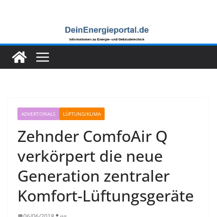
Zum
Inhalt
springen
ADVERTORIALS
LÜFTUNG/KLIMA
Zehnder ComfoAir Q
verkörpert die neue
Generation zentraler
Komfort-Lüftungsgeräte
06/06/2018
gg