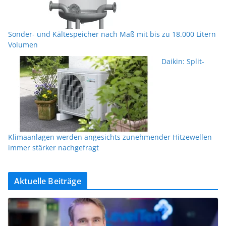
Sonder- und Kältespeicher nach Maß mit bis zu 18.000 Litern
Volumen
Daikin: Split-
Klimaanlagen werden angesichts zunehmender Hitzewellen
immer stärker nachgefragt
Aktuelle Beiträge