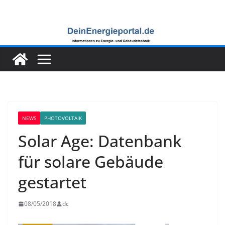
Zum
Inhalt
springen
NEWS
PHOTOVOLTAIK
Solar Age: Datenbank
für solare Gebäude
gestartet
08/05/2018
dc