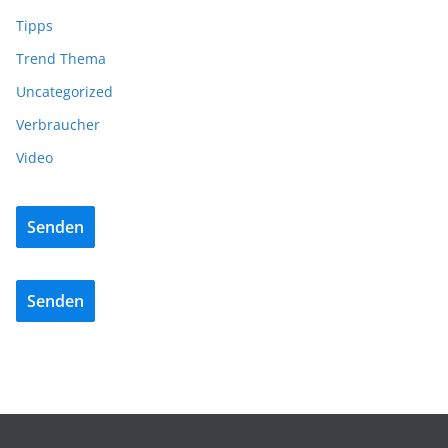
Tipps
Trend Thema
Uncategorized
Verbraucher
Video
Senden
Senden
ADVERTORIALS
NEWS
REISSER – Die Power der fünften Generation