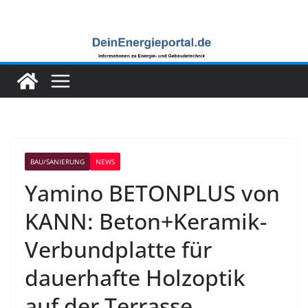
Zum
Inhalt
springen
BAU/SANIERUNG
NEWS
Yamino BETONPLUS von
KANN: Beton+Keramik-
Verbundplatte für
dauerhafte Holzoptik
auf der Terrasse