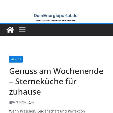
Zum
Inhalt
springen
GENUSS
Genuss am Wochenende
– Sterneküche für
zuhause
09/11/2025
dc
Wenn Präzision, Leidenschaft und Perfektion