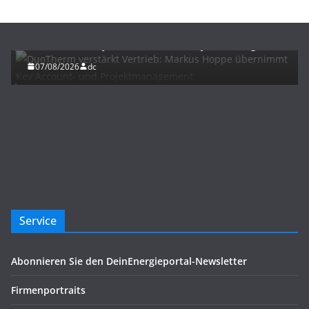
BAU/SANIERUNG
NEWS
DuoTherm verstärkt Vertrieb: Markus Hoppe
übernimmt Key Account- und Projektmanagement
07/08/2026
dc
Service
Abonnieren Sie den DeinEnergieportal-Newsletter
Firmenportraits