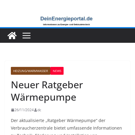
Zum
Inhalt
springen
HEIZUNG/WARMWASSER
NEWS
Neuer Ratgeber
Wärmepumpe
26/11/2024
dc
Der aktualisierte „Ratgeber Wärmepumpe“ der
Verbraucherzentrale bietet umfassende Informationen