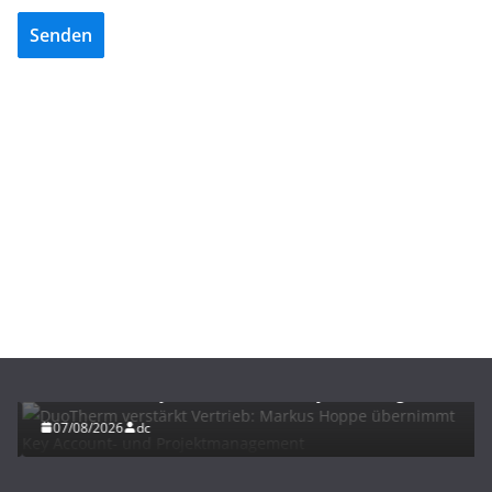
Senden
BAU/SANIERUNG
NEWS
DuoTherm verstärkt Vertrieb: Markus Hoppe
übernimmt Key Account- und Projektmanagement
07/08/2026
dc