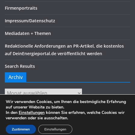
Firmenportraits
Impressum/Datenschutz
Mediadaten + Themen
Redaktionelle Anforderungen an PR-Artikel, die kostenlos
auf DeinEnergieportal.de veröffentlicht werden
Search Results
Archiv
Archiv
Wir verwenden Cookies, um Ihnen die bestmögliche Erfahrung
auf unserer Website zu bieten.
In den
Einstellungen
können Sie erfahren, welche Cookies wir
verwenden oder sie ausschalten.
Copyright © 2026
. Alle Rechte vorbehalten.
Theme:
ColorMag
von ThemeGrill. Präsentiert von
WordPress
.
Zustimmen
Einstellungen