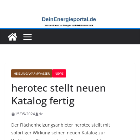
Zum
Inhalt
springen
HEIZUNG/WARMWASSER
NEWS
herotec stellt neuen
Katalog fertig
15/05/2024
dc
Der Flächenheizungsanbieter herotec stellt mit
sofortiger Wirkung seinen neuen Katalog zur