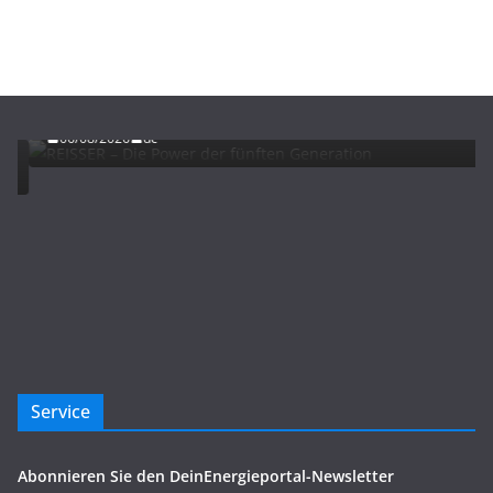
ADVERTORIALS
NEWS
REISSER – Die Power der fünften Generation
06/08/2026
dc
Service
Abonnieren Sie den DeinEnergieportal-Newsletter