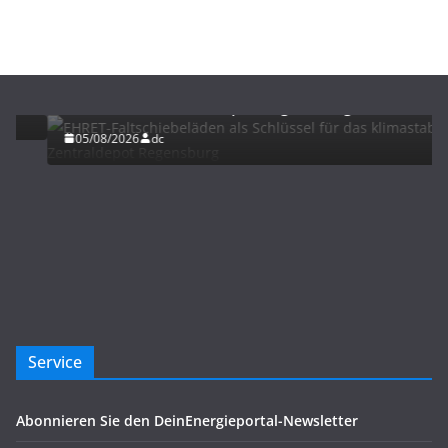
BAU/SANIERUNG
LÜFTUNG/KLIMA
EHRET-Faltschiebeläden als Schlüssel für das
klimastabile Zentraldepot Regensburg
05/08/2026
dc
Service
Abonnieren Sie den DeinEnergieportal-Newsletter