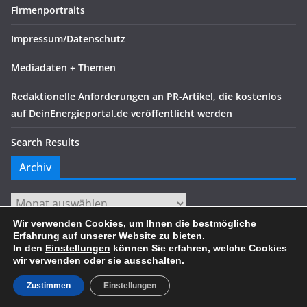
Firmenportraits
Impressum/Datenschutz
Mediadaten + Themen
Redaktionelle Anforderungen an PR-Artikel, die kostenlos
auf DeinEnergieportal.de veröffentlicht werden
Search Results
Archiv
Archiv
Wir verwenden Cookies, um Ihnen die bestmögliche
Erfahrung auf unserer Website zu bieten.
In den
Einstellungen
können Sie erfahren, welche Cookies
wir verwenden oder sie ausschalten.
Copyright © 2026
. Alle Rechte vorbehalten.
Theme:
ColorMag
von ThemeGrill. Präsentiert von
WordPress
.
Zustimmen
Einstellungen