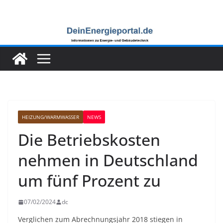
Zum
Inhalt
springen
HEIZUNG/WARMWASSER
NEWS
Die Betriebskosten
nehmen in Deutschland
um fünf Prozent zu
07/02/2024
dc
Verglichen zum Abrechnungsjahr 2018 stiegen in