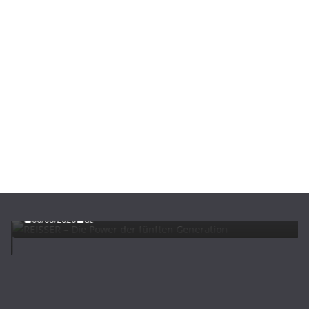
ADVERTORIALS
NEWS
REISSER – Die Power der fünften Generation
06/08/2026
dc