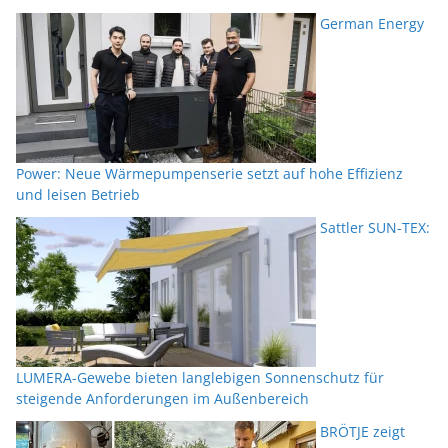
German Energy
Power: Neue Wärmepumpenserie setzt auf hohe Effizienz
und leisen Betrieb
Sattler SUN-TEX:
LUMERA-Gewebe bieten langlebigen Sonnenschutz für
steigende Anforderungen im Außenbereich
BRÖTJE zeigt