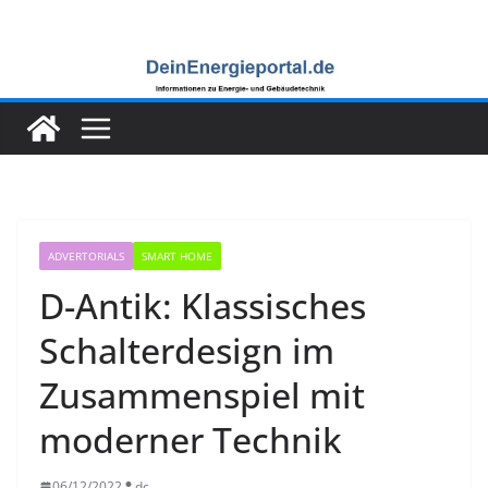
Zum
Inhalt
springen
ADVERTORIALS
SMART HOME
D-Antik: Klassisches
Schalterdesign im
Zusammenspiel mit
moderner Technik
06/12/2022
dc