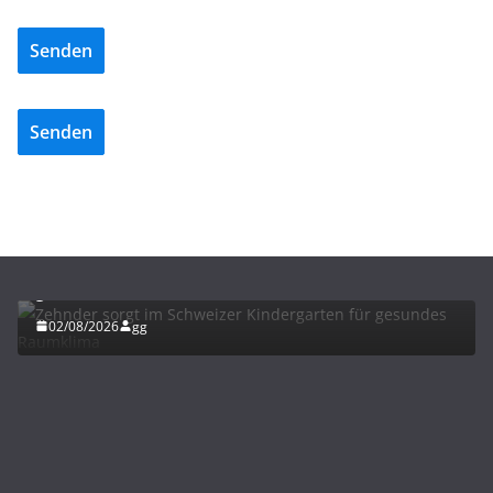
Senden
Senden
LÜFTUNG/KLIMA
Zehnder sorgt im Schweizer Kindergarten für
gesundes Raumklima
02/08/2026
gg