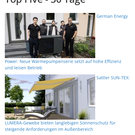
German Energy
Power: Neue Wärmepumpenserie setzt auf hohe Effizienz
und leisen Betrieb
Sattler SUN-TEX:
LUMERA-Gewebe bieten langlebigen Sonnenschutz für
steigende Anforderungen im Außenbereich