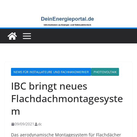
Zum
Inhalt
springen
NEWS FÜR INSTALLATEURE UND FACHHANDWERKER
PHOTOVOLTAIK
IBC bringt neues
Flachdachmontagesyste
m
09/09/2021
dc
Das aerodynamische Montagesystem für Flachdächer