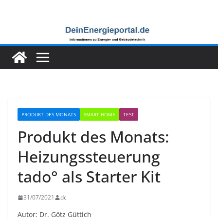
Zum
Inhalt
springen
PRODUKT DES MONATS
SMART HOME
TEST
Produkt des Monats:
Heizungssteuerung
tado° als Starter Kit
31/07/2021
dc
Autor: Dr. Götz Güttich