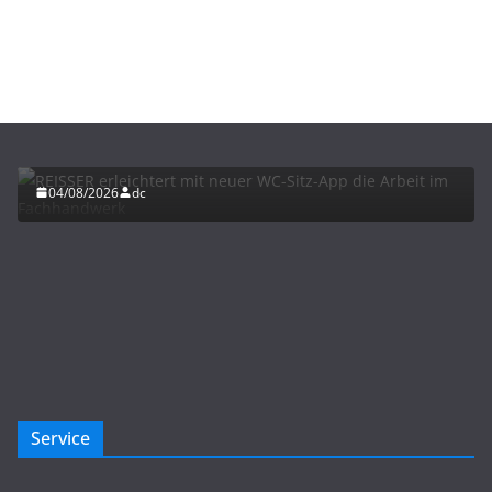
BAU/SANIERUNG
INTERIORS & DESIGN
NEWS FÜR INSTALLATEURE UND FACHHANDWERKER
REISSER erleichtert mit neuer WC-Sitz-App die
Arbeit im Fachhandwerk
04/08/2026
dc
Service