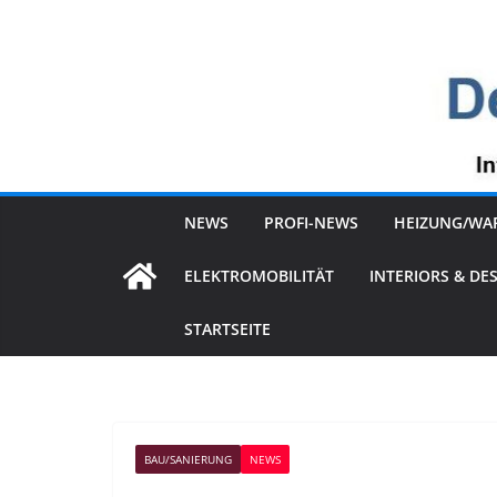
Zum
Inhalt
springen
NEWS
PROFI-NEWS
HEIZUNG/WA
ELEKTROMOBILITÄT
INTERIORS & DE
STARTSEITE
BAU/SANIERUNG
NEWS