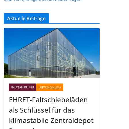
Aktuelle Beiträge
BAU/SANIERUNG
LÜFTUNG/KLIMA
EHRET-Faltschiebeläden
als Schlüssel für das
klimastabile Zentraldepot