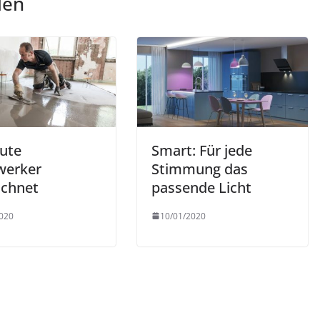
len
ute
Smart: Für jede
werker
Stimmung das
ichnet
passende Licht
020
10/01/2020