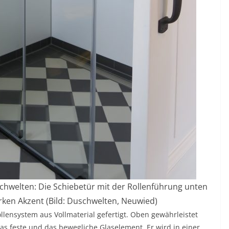
chwelten: Die Schiebetür mit der Rollenführung unten
arken Akzent (Bild: Duschwelten, Neuwied)
llensystem aus Vollmaterial gefertigt. Oben gewährleistet
 das feste und das bewegliche Glaselement. Er wird in einer