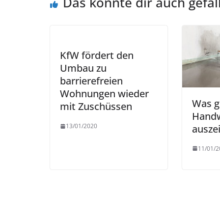
Das könnte dir auch gefal
KfW fördert den
Umbau zu
barrierefreien
Wohnungen wieder
Was g
mit Zuschüssen
Hand
13/01/2020
ausze
11/01/2