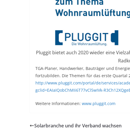
Pluggit bietet auch 2020 wieder eine Vielza
Radko
TGA-Planer, Handwerker, Bauträger und Energiebe
fortzubilden. Die Themen für das erste Quartal 
http://www.pluggit.com/portal/de/services/aca
gclid=EAIaIQobChMIi6T77vCl5wIVk-R3Ch12XQg
Weitere Informationen:
www.pluggit.com
Solarbranche und ihr Verband wachsen