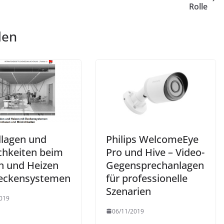
Rolle
len
lagen und
Philips WelcomeEye
chkeiten beim
Pro und Hive – Video-
n und Heizen
Gegensprechanlagen
eckensystemen
für professionelle
Szenarien
019
06/11/2019