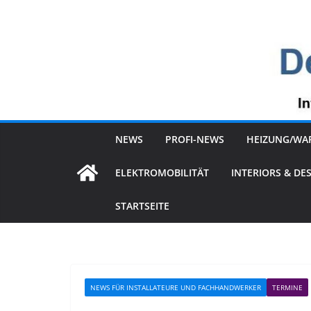
Zum
Inhalt
springen
NEWS
PROFI-NEWS
HEIZUNG/WA
ELEKTROMOBILITÄT
INTERIORS & DE
STARTSEITE
NEWS FÜR INSTALLATEURE UND FACHHANDWERKER
TERMINE