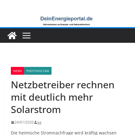
Zum
Inhalt
springen
NEWS
PHOTOVOLTAIK
Netzbetreiber rechnen
mit deutlich mehr
Solarstrom
24/01/2020
gg
Die heimische Stromnachfrage wird kräftig wachsen