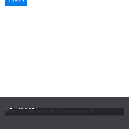
ADVERTORIALS
NEWS
REISSER – Die Power der fünften Generation
06/08/2026
dc