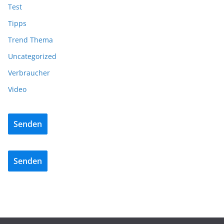
Test
Tipps
Trend Thema
Uncategorized
Verbraucher
Video
Senden
Senden
BAU/SANIERUNG
LÜFTUNG/KLIMA
EHRET-Faltschiebeläden als Schlüssel für das