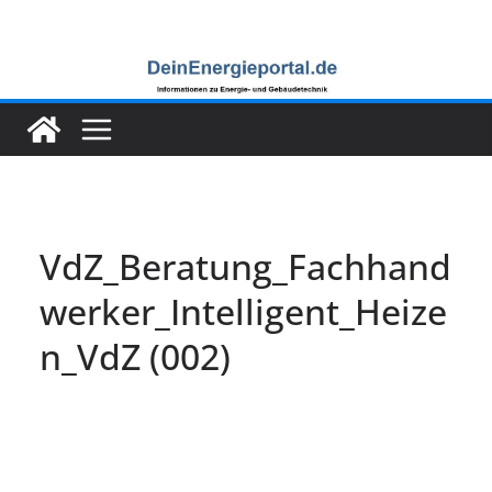
Zum
Inhalt
springen
VdZ_Beratung_Fachhand
werker_Intelligent_Heize
n_VdZ (002)