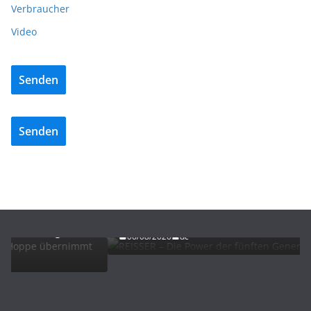
Verbraucher
Video
Senden
Senden
ADVERTORIALS
NEWS
REISSER – Die Power der fünften Generation
t
06/08/2026
dc