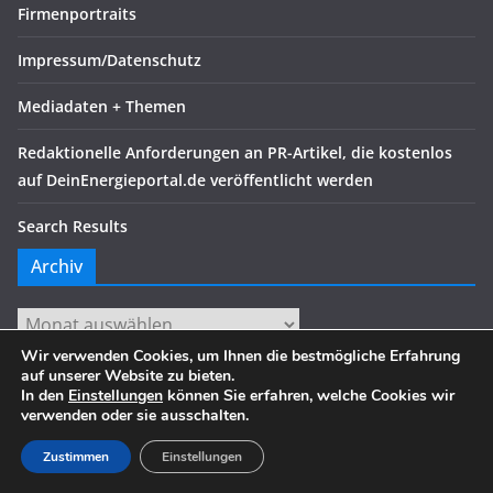
Firmenportraits
Impressum/Datenschutz
Mediadaten + Themen
Redaktionelle Anforderungen an PR-Artikel, die kostenlos
auf DeinEnergieportal.de veröffentlicht werden
Search Results
Archiv
Archiv
Wir verwenden Cookies, um Ihnen die bestmögliche Erfahrung
auf unserer Website zu bieten.
In den
Einstellungen
können Sie erfahren, welche Cookies wir
verwenden oder sie ausschalten.
Copyright © 2026
. Alle Rechte vorbehalten.
Theme:
ColorMag
von ThemeGrill. Präsentiert von
WordPress
.
Zustimmen
Einstellungen