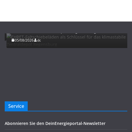
BAU/SANIERUNG
LÜFTUNG/KLIMA
EHRET-Faltschiebeläden als Schlüssel für das
klimastabile Zentraldepot Regensburg
05/08/2026
dc
Service
Abonnieren Sie den DeinEnergieportal-Newsletter