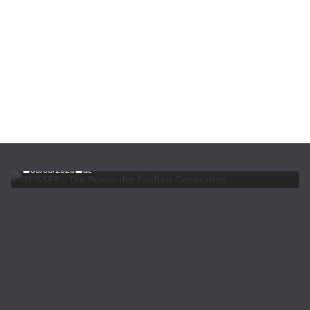
ADVERTORIALS
NEWS
REISSER – Die Power der fünften Generation
06/08/2026
dc