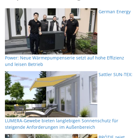
German Energy
Power: Neue Wärmepumpenserie setzt auf hohe Effizienz
und leisen Betrieb
Sattler SUN-TEX:
LUMERA-Gewebe bieten langlebigen Sonnenschutz für
steigende Anforderungen im Außenbereich
BRÖTJE zeigt