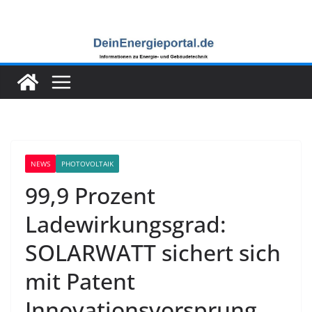
Zum
Inhalt
springen
NEWS
PHOTOVOLTAIK
99,9 Prozent
Ladewirkungsgrad:
SOLARWATT sichert sich
mit Patent
Innovationsvorsprung