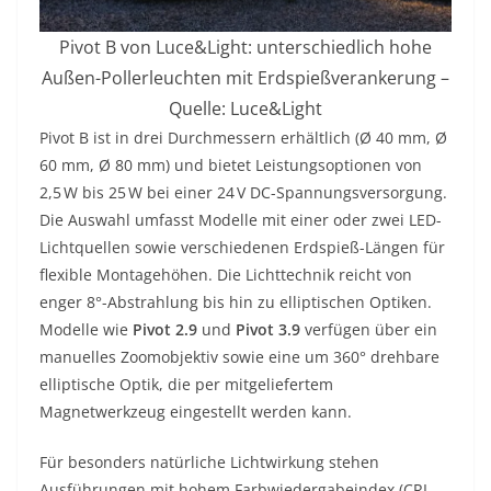
Pivot B von Luce&Light: unterschiedlich hohe
Außen-Pollerleuchten mit Erdspießverankerung –
Quelle: Luce&Light
Pivot B ist in drei Durchmessern erhältlich (Ø 40 mm, Ø
60 mm, Ø 80 mm) und bietet Leistungsoptionen von
2,5 W bis 25 W bei einer 24 V DC-Spannungsversorgung.
Die Auswahl umfasst Modelle mit einer oder zwei LED-
Lichtquellen sowie verschiedenen Erdspieß-Längen für
flexible Montagehöhen. Die Lichttechnik reicht von
enger 8°-Abstrahlung bis hin zu elliptischen Optiken.
Modelle wie
Pivot 2.9
und
Pivot 3.9
verfügen über ein
manuelles Zoomobjektiv sowie eine um 360° drehbare
elliptische Optik, die per mitgeliefertem
Magnetwerkzeug eingestellt werden kann.
Für besonders natürliche Lichtwirkung stehen
Ausführungen mit hohem Farbwiedergabeindex (CRI