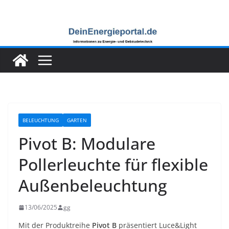
Zum
Inhalt
springen
BELEUCHTUNG
GARTEN
Pivot B: Modulare
Pollerleuchte für flexible
Außenbeleuchtung
13/06/2025
gg
Mit der Produktreihe
Pivot B
präsentiert Luce&Light