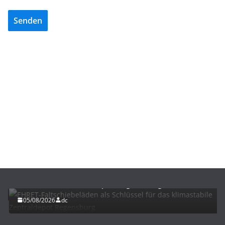
Senden
BAU/SANIERUNG
LÜFTUNG/KLIMA
EHRET-Faltschiebeläden als Schlüssel für das
klimastabile Zentraldepot Regensburg
05/08/2026
dc