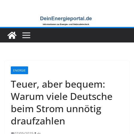
Zum
Inhalt
springen
ENERGIE
Teuer, aber bequem:
Warum viele Deutsche
beim Strom unnötig
draufzahlen
07/05/2025
dc