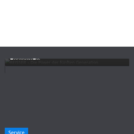
ADVERTORIALS
NEWS
REISSER – Die Power der fünften Generation
06/08/2026
dc
Service