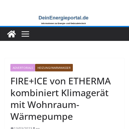
Zum
Inhalt
springen
ADVERTORIALS
HEIZUNG/WARMWASSER
FIRE+ICE von ETHERMA
kombiniert Klimagerät
mit Wohnraum-
Wärmepumpe
13/03/2023
gg