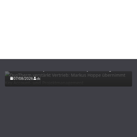
BAU/SANIERUNG
NEWS
DuoTherm verstärkt Vertrieb: Markus Hoppe
übernimmt Key Account- und Projektmanagement
07/08/2026
dc