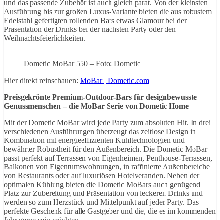
und das passende Zubehör ist auch gleich parat. Von der kleinsten
Ausführung bis zur großen Luxus-Variante bieten die aus robustem
Edelstahl gefertigten rollenden Bars etwas Glamour bei der
Präsentation der Drinks bei der nächsten Party oder den
Weihnachtsfeierlichkeiten.
Dometic MoBar 550 – Foto: Dometic
Hier direkt reinschauen:
MoBar | Dometic.com
Preisgekrönte Premium-Outdoor-Bars für designbewusste
Genussmenschen – die MoBar Serie von Dometic Home
Mit der Dometic MoBar wird jede Party zum absoluten Hit. In drei
verschiedenen Ausführungen überzeugt das zeitlose Design in
Kombination mit energieeffizienten Kühltechnologien und
bewährter Robustheit für den Außenbereich. Die Dometic MoBar
passt perfekt auf Terrassen von Eigenheimen, Penthouse-Terrassen,
Balkonen von Eigentumswohnungen, in raffinierte Außenbereiche
von Restaurants oder auf luxuriösen Hotelveranden. Neben der
optimalen Kühlung bieten die Dometic MoBars auch genügend
Platz zur Zubereitung und Präsentation von leckeren Drinks und
werden so zum Herzstück und Mittelpunkt auf jeder Party. Das
perfekte Geschenk für alle Gastgeber und die, die es im kommenden
Jahr gerne sein möchten.