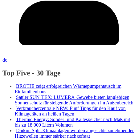
dc
Top Five - 30 Tage
BRÖTJE zeigt erfolgreichen Wärmepumpentausch im
Einfamilienhaus
Sattler SUN-TEX: LUMERA-Gewebe bieten langlebigen
Sonnenschutz für steigende Anforderungen im Außenbereich
Verbraucherzentrale NRW: Fünf Tipps für den Kauf von
Klimageräten an heißen Tagen
Thermic Energy: Sonder- und Kältespeicher nach Maß mit
bis zu 18.000 Litern Volumen
Daikin: Split-Klimaanlagen werden angesichts zunehmender
Hitzewellen immer stärker nachgefragt