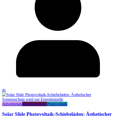
dc
Advertorials
Bau/Sanierung
Photovoltaik
Solar Slide Photovoltaik-Schiebeläden: Ästhetischer