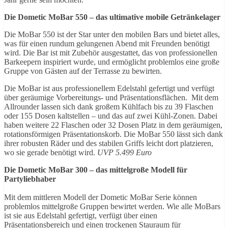
Die Dometic MoBar 550 – das ultimative mobile Getränkelager
Die MoBar 550 ist der Star unter den mobilen Bars und bietet alles,
was für einen rundum gelungenen Abend mit Freunden benötigt
wird. Die Bar ist mit Zubehör ausgestattet, das von professionellen
Barkeepern inspiriert wurde, und ermöglicht problemlos eine große
Gruppe von Gästen auf der Terrasse zu bewirten.
Die MoBar ist aus professionellem Edelstahl gefertigt und verfügt
über geräumige Vorbereitungs- und Präsentationsflächen. Mit dem
Allrounder lassen sich dank großem Kühlfach bis zu 39 Flaschen
oder 155 Dosen kaltstellen – und das auf zwei Kühl-Zonen. Dabei
haben weitere 22 Flaschen oder 32 Dosen Platz in dem geräumigen,
rotationsförmigen Präsentationskorb. Die MoBar 550 lässt sich dank
ihrer robusten Räder und des stabilen Griffs leicht dort platzieren,
wo sie gerade benötigt wird.
UVP 5.499 Euro
Die Dometic MoBar 300 – das mittelgroße Modell für
Partyliebhaber
Mit dem mittleren Modell der Dometic MoBar Serie können
problemlos mittelgroße Gruppen bewirtet werden. Wie alle MoBars
ist sie aus Edelstahl gefertigt, verfügt über einen
Präsentationsbereich und einen trockenen Stauraum für