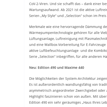
CoV-2-Viren. Und sie schafft das – dank einer 
Wartungsaufwand. Ab 2021 ist die aktive Luftre
Serien „My Style“ und „Selection“ schon im Preis
Merkmale wie eine hervorragende Dämmung der
Wärmepumpentechnologie gehören für alle Vieb
Lüftungsanlage, Luftreinigung mit Plasmatechnik
und eine Wallbox-Vorbereitung für E-Fahrzeuge s
aktive Luftbefeuchtungsanlage und die Kombikol
Serie „Selection“ inbegriffen, für alle anderen 
Neu: Edition 490 und Maxime 440
Die Möglichkeiten der System-Architektur zeigen
Es ist außerordentlich wandlungsfähig von tradit
asymmetrisch angeordneter Zwerchgiebel oder al
Highlight faszinieren schon von außen. Mit übe
Edition 490 ein sehr geräumiges „Haus Ihres Le