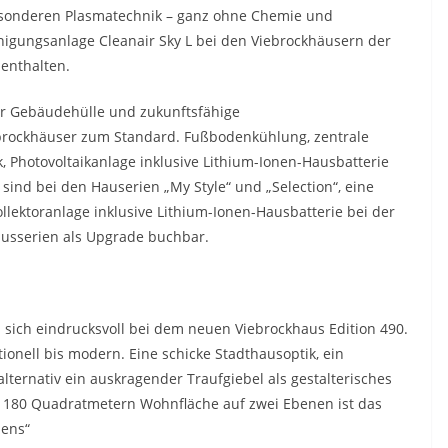
besonderen Plasmatechnik – ganz ohne Chemie und
inigungsanlage Cleanair Sky L bei den Viebrockhäusern der
 enthalten.
 Gebäudehülle und zukunftsfähige
rockhäuser zum Standard. Fußbodenkühlung, zentrale
, Photovoltaikanlage inklusive Lithium-Ionen-Hausbatterie
ind bei den Hauserien „My Style“ und „Selection“, eine
lektoranlage inklusive Lithium-Ionen-Hausbatterie bei der
Hausserien als Upgrade buchbar.
 sich eindrucksvoll bei dem neuen Viebrockhaus Edition 490.
ionell bis modern. Eine schicke Stadthausoptik, ein
ternativ ein auskragender Traufgiebel als gestalterisches
r 180 Quadratmetern Wohnfläche auf zwei Ebenen ist das
bens“