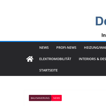
Zum
Inhalt
springen
NEWS
PROFI-NEWS
HEIZUNG/WA
ELEKTROMOBILITÄT
INTERIORS & DE
STARTSEITE
BAU/SANIERUNG
NEWS