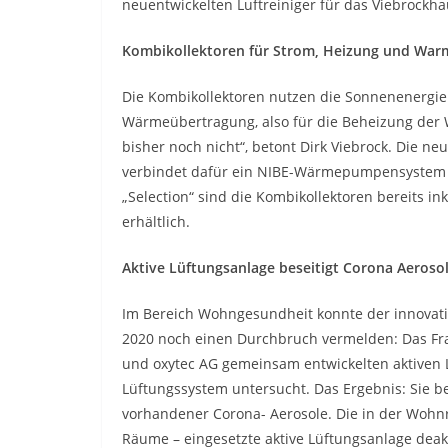
neuentwickelten Luftreiniger für das Viebrockh
Kombikollektoren für Strom, Heizung und War
Die Kombikollektoren nutzen die Sonnenenergie 
Wärmeübertragung, also für die Beheizung der
bisher noch nicht“, betont Dirk Viebrock. Die n
verbindet dafür ein NIBE-Wärmepumpensystem u
„Selection“ sind die Kombikollektoren bereits in
erhältlich.
Aktive Lüftungsanlage beseitigt Corona Aerosol
Im Bereich Wohngesundheit konnte der innovati
2020 noch einen Durchbruch vermelden: Das Frau
und oxytec AG gemeinsam entwickelten aktiven 
Lüftungssystem untersucht. Das Ergebnis: Sie b
vorhandener Corona- Aerosole. Die in der Wohnr
Räume – eingesetzte aktive Lüftungsanlage deakt