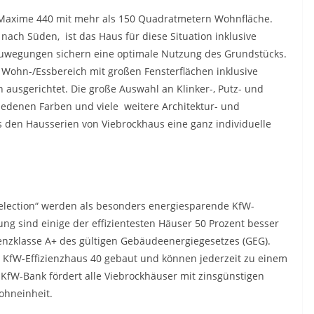
s Maxime 440 mit mehr als 150 Quadratmetern Wohnfläche.
nach Süden, ist das Haus für diese Situation inklusive
 Zuwegungen sichern eine optimale Nutzung des Grundstücks.
 Wohn-/Essbereich mit großen Fensterflächen inklusive
ausgerichtet. Die große Auswahl an Klinker-, Putz- und
iedenen Farben und viele weitere Architektur- und
 den Hausserien von Viebrockhaus eine ganz individuelle
Selection“ werden als besonders energiesparende KfW-
ung sind einige der effizientesten Häuser 50 Prozent besser
ienzklasse A+ des gültigen Gebäudeenergiegesetzes (GEG).
 KfW-Effizienzhaus 40 gebaut und können jederzeit zu einem
 KfW-Bank fördert alle Viebrockhäuser mit zinsgünstigen
ohneinheit.