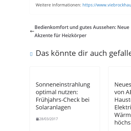
Weitere Informationen:
https://www.viebrockha
Bedienkomfort und gutes Aussehen: Neue
Akzente für Heizkörper
Das könnte dir auch gefall
Sonneneinstrahlung
Neues
optimal nutzen:
von A
Frühjahrs-Check bei
Haust
Solaranlagen
Elektr
Wärme
28/03/2017
höchs