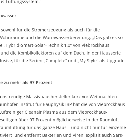
aus-Lüftungssystem.“
mwasser
sowohl für die Stromerzeugung als auch für die
 Wohnräume und die Warmwasserbereitung. „Das gab es so
eue „Hybrid-Smart-Solar-Technik 1.0“ von Viebrockhaus
nd die Kombikollektoren auf dem Dach. In der Hausserie
klusive, für die Serien „Complete“ und „My Style“ als Upgrade
e zu mehr als 97 Prozent
onsfreudige Massivhaushersteller kurz vor Weihnachten
nhofer-Institut für Bauphysik IBP hat die von Viebrockhaus
Luftreiniger Cleanair Plasma aus dem Viebrockhaus-
eseitigen über 97 Prozent möglicherweise in der Raumluft
aumlüftung für das ganze Haus – und nicht nur für einzelne
iviert und entfernt Bakterien und Viren, explizit auch Sars-