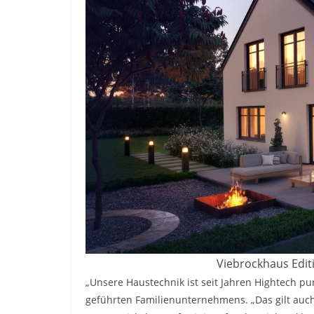
Viebrockhaus Editi
„Unsere Haustechnik ist seit Jahren Hightech pur“
geführten Familienunternehmens. „Das gilt auc