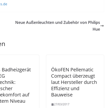
us.de
Neue Außenleuchten und Zubehör von Philips
Hue
en
 Badheizgerät
ÖkoFEN Pellematic
EG
Compact überzeugt
echnik:
laut Hersteller durch
ischer
Effizienz und
komfort auf
Bauweise
tem Niveau
27/03/2017