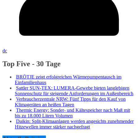
dc
Top Five - 30 Tage
BRÖTJE zeigt erfolgreichen Wärmepumpentausch im
Einfamilienhaus
Sattler SUN-TEX: LUMERA-Gewebe bieten langlebigen
Sonnenschutz für steigende Anforderungen im Außenbereich
Verbraucherzentrale NRW: Fünf Tipps für den Kauf von
Klimageräten an heißen Tagen
Thermic Energy: Sonder- und Kältespeicher nach Maß mit
bis zu 18.000 Litern Volumen
Daikin: Split-Klimaanlagen werden angesichts zunehmender
Hitzewellen immer stärker nachgefragt