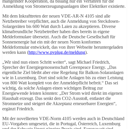
mangelnder Kooperation, da bislang nur ein Verfahren für die
Anmeldung von Stromerzeugungsanlagen über Elektriker existierte.
Mit dem Inkrafttreten der neuen VDE-AR-N 4105 sind alle
Netzbetreiber verpflichtet, auch die Anmeldung von Steckdosen-
Solargeräten bis 600 Watt durch Laien zu akzeptieren. Diverse
klimafreundliche Netzbetreiber haben dies bereits in eigene
Meldeformulare übersetzt. Auch die Deutsche Gesellschaft für
Sonnenenergie hat ein mit der neuen Norm konformes
Meldeformular entwickelt, das von ihrer Webseite heruntergeladen
werden kann (
http://www.pvplug.de/meldung
).
„Wir sind nun einen Schritt weiter“, sagt Michael Friedrich,
Sprecher der Energiegenossenschaft Greenpeace Energy. „Das
eigentliche Ziel bleibt aber eine Regelung für Balkon-Solaranlagen
wie in Luxemburg. Dort sind solche Anlagen bis zu einer Leistung
von 800 Watt komplett von der Anmeldepflicht befreit.“ Das sei
wichtig, da solche Anlagen einen wichtigen Beitrag zur
Energiewende leisten könnten: „Der Strom wird direkt im eigenen
Haushalt erzeugt. Das senkt den CO2-Ausstoß, entlastet die
Stromnetze und steigert die Akzeptanz erneuerbarer Energien“,
ergänzt Friedrich.
Mit der novellierten VDE-Norm 4105 werden auch in Deutschland
EU-Vorgaben umgesetzt, die in Portugal, Österreich, Luxemburg
und der Schweiz längst gängige Praxis sind. Europaweit sind