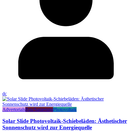
dc
Advertorials
Bau/Sanierung
Photovoltaik
Solar Slide Photovoltaik-Schiebeläden: Ästhetischer
Sonnenschutz wird zur Energiequelle