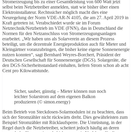
Stromerzeugung bis zu einer Gesamtleistung von 600 Watt jetzt
selbst beim Netzbetreiber anmelden, statt wie bisher über einen
Elektroinstallateur. Rechtssicher möglich macht dies eine
Neuregelung der Norm VDE-AR-N 4105, die am 27. April 2019 in
Kraft getreten ist. Verabschiedet wurde sie im Forum
Netztechnik/Netzbetrieb im VDE (FNN), das in Deutschland die
Normen für den Netzanschluss von Stromerzeugungsanlagen
erarbeitet. „Wir haben uns als Solarverein an diesem Prozess
beteiligt, um die dezentrale Energieproduktion auch für Mieter und
Kleingärtner voranzubringen, die bisher keine eigene Sonnenenergie
nutzen konnten“, sagt Bernhard Weyres-Borchert, Präsident der
Deutschen Gesellschaft für Sonnenenergie (DGS). Solargeräte, die
den DGS-Sicherheitsstandard einhalten, liefern Strom schon ab acht
Cent pro Kilowattstunde.
Sicher, sauber, günstig – Mieter können nun noch
leichter Solarstrom auf dem eigenen Balkon
produzieren (© simon.energy)
Beim Betrieb von Steckdosen-Solarmodulen ist zu beachten, dass
sich der Stromzähler nicht rückwärts dreht. Dies gewährleisten zum
Beispiel Stromzähler mit Rücklaufsperre. Die Umrüstung, in der
Regel durch die Netzbetreiber, scheitert jedoch häufig an deren