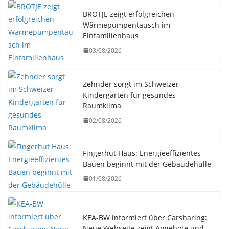
BRÖTJE zeigt erfolgreichen
Wärmepumpentausch im
Einfamilienhaus
03/08/2026
Zehnder sorgt im Schweizer
Kindergarten für gesundes
Raumklima
02/08/2026
Fingerhut Haus: Energieeffizientes
Bauen beginnt mit der Gebäudehülle
01/08/2026
KEA-BW informiert über Carsharing:
Neue Webseite zeigt Angebote und