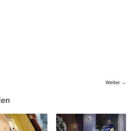
Weiter →
len