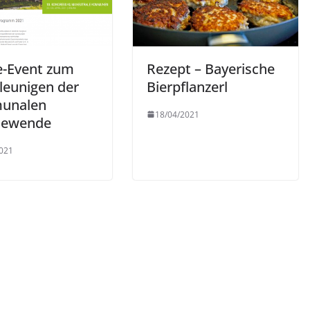
e-Event zum
Rezept – Bayerische
leunigen der
Bierpflanzerl
unalen
18/04/2021
iewende
021