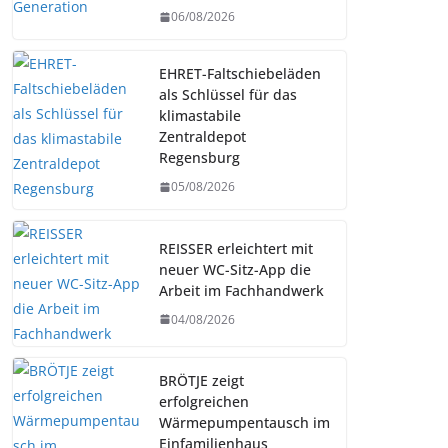
06/08/2026
EHRET-Faltschiebeläden
als Schlüssel für das
klimastabile
Zentraldepot
Regensburg
05/08/2026
REISSER erleichtert mit
neuer WC-Sitz-App die
Arbeit im Fachhandwerk
04/08/2026
BRÖTJE zeigt
erfolgreichen
Wärmepumpentausch im
Einfamilienhaus