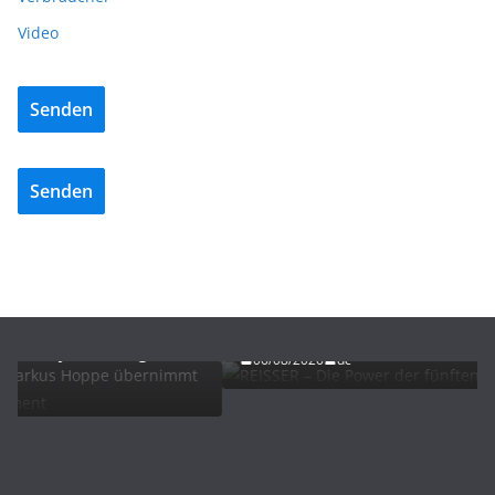
Video
Senden
Senden
ADVERTORIALS
NEWS
REISSER – Die Power der fünften Generation
t
06/08/2026
dc